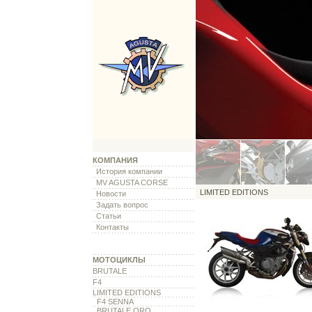
КОМПАНИЯ
История компании
MV AGUSTA CORSE
LIMITED EDITIONS
Новости
Задать вопрос
Статьи
Контакты
МОТОЦИКЛЫ
BRUTALE
F4
LIMITED EDITIONS
F4 SENNA
BRUTALE ORO