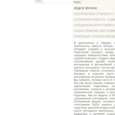
F4CC
F4CC
ЛЕДИ В ЧЕРНОМ
ТЕХНИЧЕСКИЕ ОТЛИЧИЯ ОТ
ОСНОВНАЯ НОВОСТЬ - В ДВ
СПЕЦИАЛЬНО ИЗГОТОВЛЕН
НОВОЕ РЕШЕНИЕ ДЛЯ ПОДВ
ГОНОЧНЫЕ ТОРМОЗА BREM
В дополнение к общему вп
компоненты вместе взятые,
обладает грацией и искуше
Нарочитый контраст между
черными поверхностями, ме
трубой позволяет создать обр
эксклюзивный дизайн воз
мотоциклов и автомобилей. 
корпусе мотоцикла, так же как
Приборная панель отличаетс
боковые и верхняя части 
изготовлены из разных матери
Вы поймете, почему ничто в э
Как уже было сказано, помимо
единичными изделиями, в
механизма, тормоза и резерв
переключения передач и рук
подножку. Как вы видите, в 
специальные материалы, изго
Обтекаемая форма, позаимст
сочетанием 100% черного ц
защитные решетки воздухозаб
части мотоцикла выполнены 
радиатору и четырем спорт