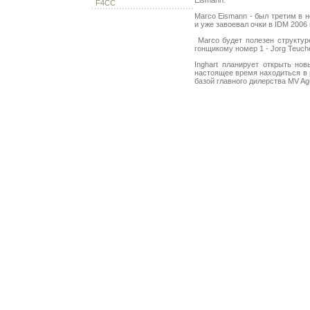
Eismann.
F4CC
Marco Eismann - был третим в 
и уже завоевал очки в IDM 2006 
Marco будет полезен структу
гонщикому номер 1 - Jorg Teuche
Inghart планирует открыть но
настоящее время находиться в р
базой главного дилерства MV Ag