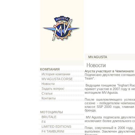
MV AGUSTA
КОМПАНИЯ
Агуста участвует в Чемпионат
История компании
Подписано двухлетнее соглашени
Team".
MV AGUSTA CORSE
Новости
Ведущим гонщиком "Inghart Raci
Задать вопрос
примет участие в 2007 году в н
мотоцикле MV Agusta.
Статьи
Контакты
После ошеломляющего успеха 
сезоне - победителем чемпиона
классе SSP 2000 года, главная
бренда.
МОТОЦИКЛЫ
BRUTALE
MV Agusta подписала двухлетн
исключают более длительного с
F4
LIMITED EDITIONS
План, озвученный в 2006 году,
F4 TAMBURINI
выполнен. Заключен двухлетни